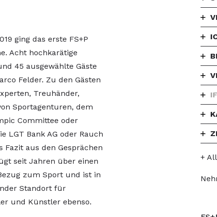
V
I
2019 ging das erste FS+P
. Acht hochkarätige
B
und 45 ausgewählte Gäste
V
Marco Felder. Zu den Gästen
xperten, Treuhänder,
I
 von Sportagenturen, dem
K
ympic Committee oder
Z
wie LGT Bank AG oder Rauch
s Fazit aus den Gesprächen
+ Al
fügt seit Jahren über einen
Bezug zum Sport und ist in
Neh
ender Standort für
tler und Künstler ebenso.
FS+