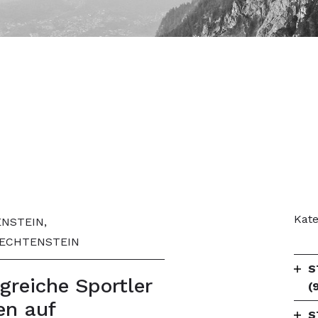
Kate
NSTEIN,
IECHTENSTEIN
S
lgreiche Sportler
(
en auf
S