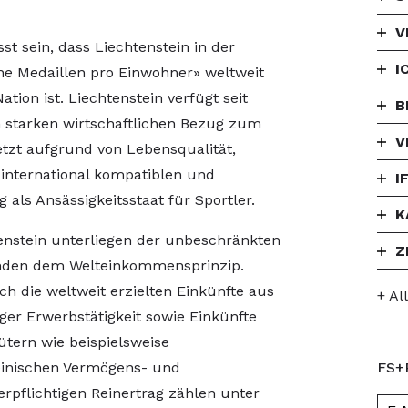
V
t sein, dass Liechtenstein in der
I
sche Medaillen pro Einwohner» weltweit
ation ist. Liechtenstein verfügt seit
B
starken wirtschaftlichen Bezug zum
V
etzt aufgrund von Lebensqualität,
international kompatiblen und
I
 als Ansässigkeitsstaat für Sportler.
K
tenstein unterliegen der unbeschränkten
Z
unden dem Welteinkommensprinzip.
h die weltweit erzielten Einkünfte aus
+ Al
ger Erwerbstätigkeit sowie Einkünfte
ütern wie beispielsweise
einischen Vermögens- und
FS+
rpflichtigen Reinertrag zählen unter