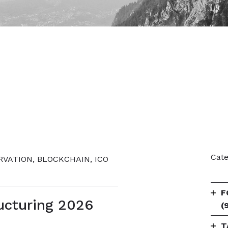
Cate
VATION, BLOCKCHAIN, ICO
F
ucturing 2026
(
T