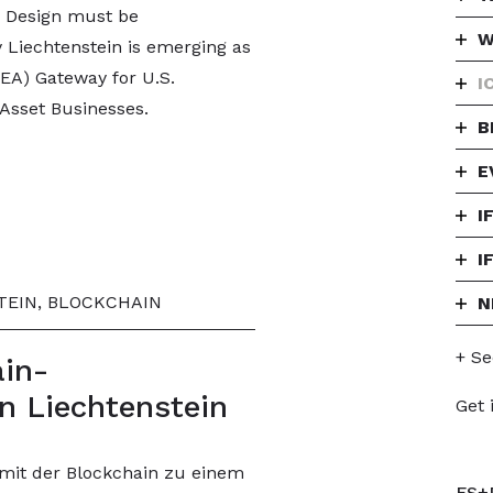
 Design must be
W
y Liechtenstein is emerging as
EA) Gateway for U.S.
I
-Asset Businesses.
B
E
I
I
TEIN, BLOCKCHAIN
N
+ Se
ain-
n Liechtenstein
Get 
 mit der Blockchain zu einem
FS+