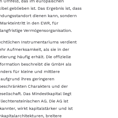
n Umfeld, das im europäischen
bel geblieben ist. Das Ergebnis ist, dass
ündungsstandort dienen kann, sondern
Markteintritt in den EWR, für
langfristige Vermögensorganisation.
rechtlichen Instrumentariums verdient
hr Aufmerksamkeit, als sie in der
erung häufig erhält. Die offizielle
information beschreibt die GmbH als
onders für kleine und mittlere
aufgrund ihres geringeren
sbeschränkten Charakters und der
sellschaft. Das Mindestkapital liegt
liechtensteinischen AG. Die AG ist
nnter, wirkt kapitalstärker und ist
nkapitalarchitekturen, breitere