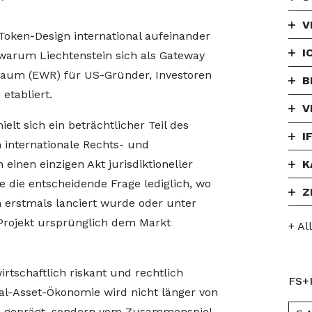
V
oken-Design international aufeinander
I
arum Liechtenstein sich als Gateway
aum (EWR) für US-Gründer, Investoren
B
etabliert.
V
ielt sich ein beträchtlicher Teil des
I
h internationale Rechts- und
inen einzigen Akt jurisdiktioneller
K
 die entscheidende Frage lediglich, wo
Z
n erstmals lanciert wurde oder unter
Projekt ursprünglich dem Markt
+ Al
irtschaftlich riskant und rechtlich
FS+
tal-Asset-Ökonomie wird nicht länger von
n geprägt, sondern vom Zusammenspiel