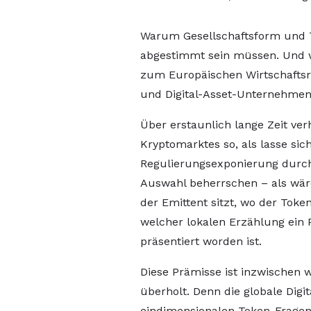
Warum Gesellschaftsform und T
abgestimmt sein müssen. Und w
zum Europäischen Wirtschaftsr
und Digital-Asset-Unternehmen 
Über erstaunlich lange Zeit verh
Kryptomarktes so, als lasse sic
Regulierungsexponierung durch e
Auswahl beherrschen – als wäre
der Emittent sitzt, wo der Toke
welcher lokalen Erzählung ein 
präsentiert worden ist.
Diese Prämisse ist inzwischen w
überholt. Denn die globale Digi
eindimensionalen Token-Frage