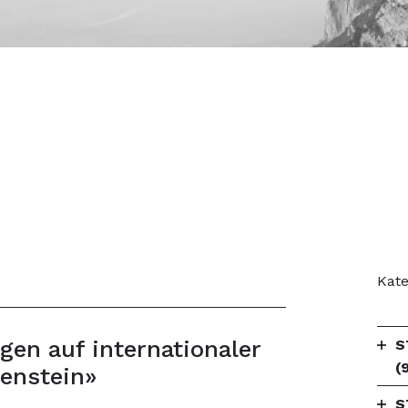
Kate
gen auf internationaler
S
(
tenstein»
S