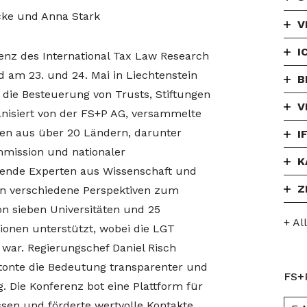
ecke und Anna Stark
V
I
renz des International Tax Law Research
d am 23. und 24. Mai in Liechtenstein
B
f die Besteuerung von Trusts, Stiftungen
V
nisiert von der FS+P AG, versammelte
ten aus über 20 Ländern, darunter
I
mmission und nationaler
K
ende Experten aus Wissenschaft und
Z
en verschiedene Perspektiven zum
n sieben Universitäten und 25
+ Al
tionen unterstützt, wobei die LGT
 war. Regierungschef Daniel Risch
tonte die Bedeutung transparenter und
FS+
 Die Konferenz bot eine Plattform für
en und förderte wertvolle Kontakte.