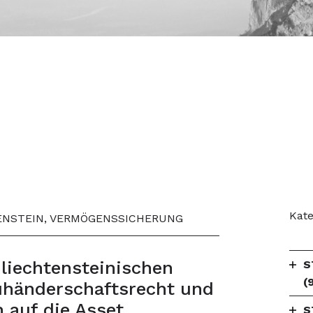
Kate
HTENSTEIN, VERMÖGENSSICHERUNG
 liechtensteinischen
S
(
uhänderschaftsrecht und
 auf die Asset
S