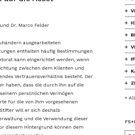
V
I
 und Dr. Marco Felder
B
euhändern ausgearbeiteten
V
ftungen enthalten häufig Bestimmungen
I
ektorat kann eingerichtet werden, wenn
richtung zwischen dem Klienten und
K
ndes Vertrauensverhältnis besteht. Der
Z
er haben, dass die durch ihn auf die
 seinem persönlichen Vermögen
+ Al
te für die von ihm vorgesehenen
ifter will er sich deshalb
Verwaltung und die Verwendung dieser
FS+
Vor diesem Hintergrund können dem