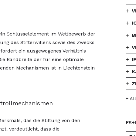
V
I
 ein Schlüsselelement im Wettbewerb der
B
tung des Stifterwillens sowie des Zwecks
V
rfordert ein ausgewogenes Verhältnis
ie Bandbreite der für eine optimale
I
enden Mechanismen ist in Liechtenstein
K
Z
+ Al
ntrollmechanismen
Merkmals, das die Stiftung von den
FS+
t, verdeutlicht, dass die