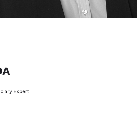
DA
uciary Expert