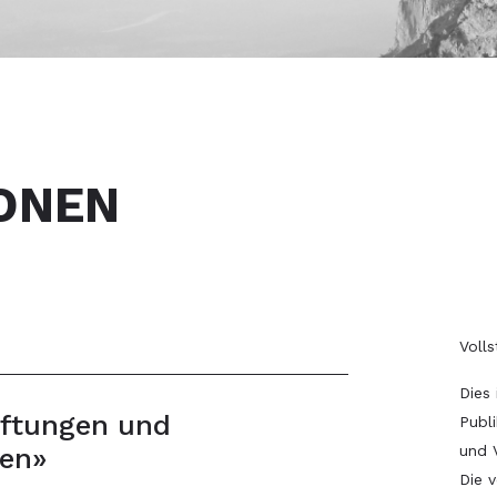
ONEN
Volls
Dies
iftungen und
Publ
en»
und 
Die v